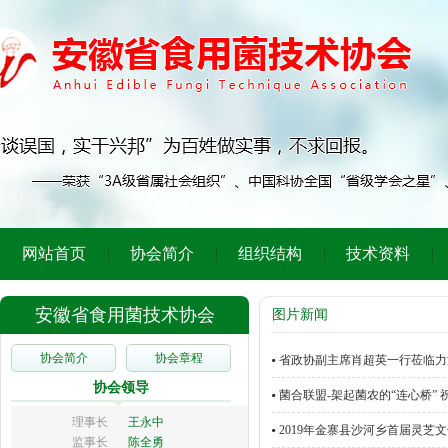
网站首页
协会简介
组织结构
技术资料
安徽省食用菌技术协会
图片新闻
协会简介
协会章程
省政协副主席肖超英一行莅临力
协会领导
菌合联盟-架起菌农的“连心桥” 
理事长
王永中
2019年金寨县沙河乡首届灵芝
监事长
陈全勇