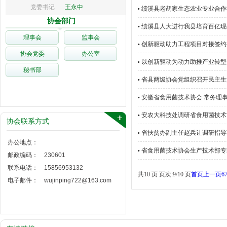
党委书记
王永中
绩溪县老胡家生态农业专业合作
协会部门
绩溪县人大进行我县培育百亿现
理事会
监事会
创新驱动助力工程项目对接签约
协会党委
办公室
以创新驱动为动力助推产业转型升
秘书部
省县两级协会党组织召开民主生
安徽省食用菌技术协会 常务理
安农大科技处调研省食用菌技术
协会联系方式
省扶贫办副主任赵兵让调研指导
办公地点：
省食用菌技术协会生产技术部专家
邮政编码：
230601
联系电话：
15856953132
共10 页 页次:9/10 页
首页
上一页
6
电子邮件：
wujinping722@163.com