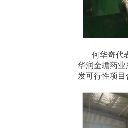
何华奇代表
华润金蟾药业
发可行性项目